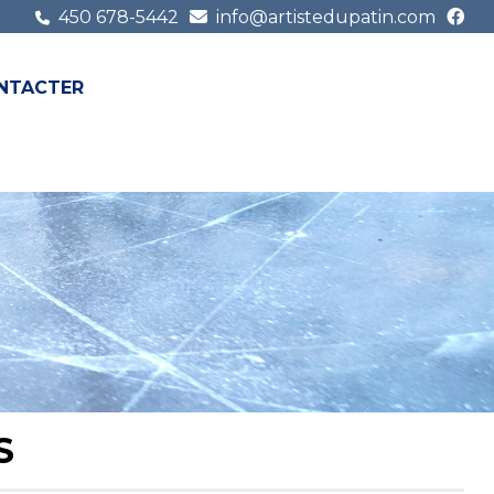
450 678-5442
info@artistedupatin.com
NTACTER
FR
EN
S