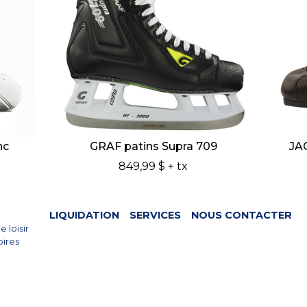
nc
GRAF patins Supra 709
JA
849,99 $
+ tx
R
LIQUIDATION
SERVICES
NOUS CONTACTER
e loisir
ires