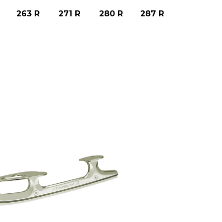
263 R
271 R
280 R
287 R