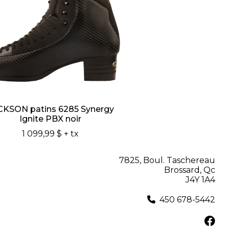
CKSON patins 6285 Synergy
Ignite PBX noir
1 099,99 $
+ tx
7825, Boul. Taschereau
Brossard, Qc
J4Y 1A4
450 678-5442