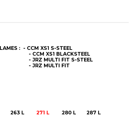
AMES : - CCM XS1 S-STEEL
XS1 BLACKSTEEL
ULTI FIT S-STEEL
 MULTI FIT
263 L
271 L
280 L
287 L
.