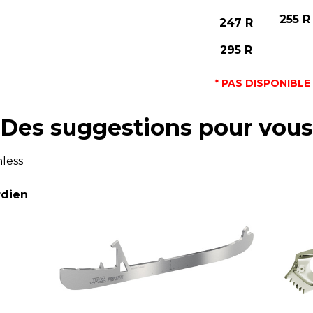
255 R
247 R
295 R
* PAS DISPONIBLE
Des suggestions pour vous
nless
rdien