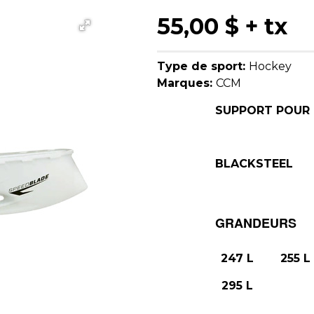
55,00 $
+ tx
Type de sport:
Hockey
Marques:
CCM
SUPPORT POUR L
- CCM 
- JRZ M
- JRZ
BLACKSTEEL
GRANDEURS
247 L
255 L
295 L