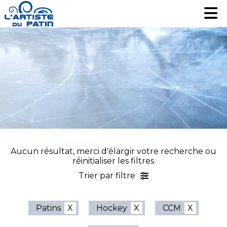
Patinage artistique
Patinage artistique
Hockey
Hockey
Loisir
Loisir
Liquidation
Liquidation
Services
Services
Nous contacter
Nous contacter
EN
EN
Aucun résultat, merci d'élargir votre recherche ou
réinitialiser les filtres
Trier par filtre
Patins
Hockey
CCM