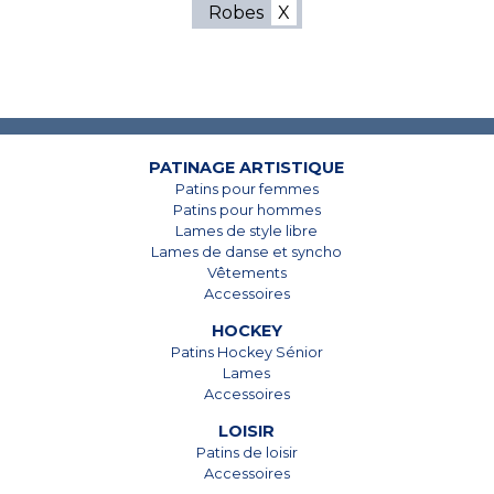
Robes
7825, Boul. Taschereau
7825, Boul. Taschereau
Brossard, Qc
Brossard, Qc
J4Y 1A4
J4Y 1A4
PATINAGE ARTISTIQUE
Patins pour femmes
450 678-5442
450 678-5442
Patins pour hommes
Lames de style libre
Lames de danse et syncho
Vêtements
Accessoires
HOCKEY
Patins Hockey Sénior
Lames
Accessoires
LOISIR
Patins de loisir
Accessoires