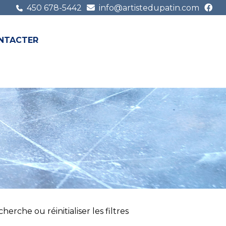
450 678-5442
info@artistedupatin.com
NTACTER
FR
EN
erche ou réinitialiser les filtres