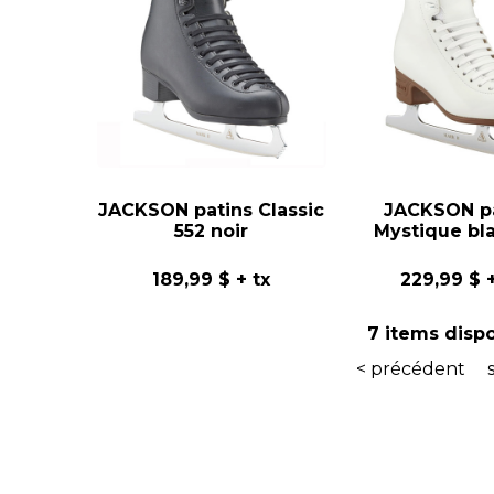
JACKSON patins Classic
JACKSON pa
552 noir
Mystique bl
189,99 $
+ tx
229,99 $
+
7 items disp
< précédent