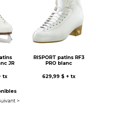
tins
RISPORT patins RF3
anc JR
PRO blanc
 tx
629,99 $
+ tx
onibles
suivant >