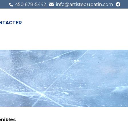
450 678-5442
info@artistedupatin.com
NTACTER
FR
EN
onibles