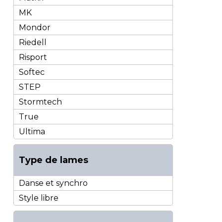
MK
Mondor
Riedell
Risport
Softec
STEP
Stormtech
True
Ultima
Type de lames
Danse et synchro
Style libre