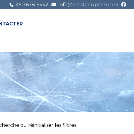
450 678-5442
info@artistedupatin.com
NTACTER
FR
EN
erche ou réinitialiser les filtres