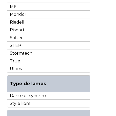
MK
Mondor
Riedell
Risport
Softec
STEP
Stormtech
True
Ultima
Type de lames
Danse et synchro
Style libre