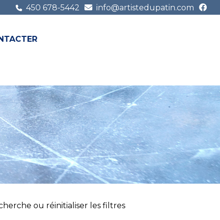
450 678-5442
info@artistedupatin.com
NTACTER
FR
EN
erche ou réinitialiser les filtres