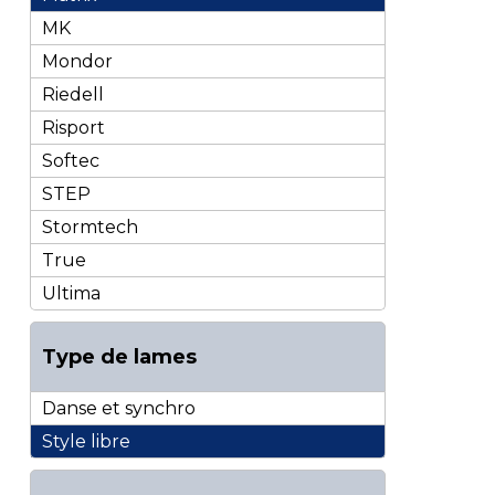
MK
Mondor
Riedell
Risport
Softec
STEP
Stormtech
True
Ultima
Type de lames
Danse et synchro
Style libre