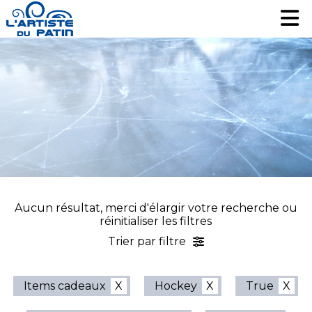
Patinage artistique
Patinage artistique
Hockey
Hockey
Loisir
Loisir
Liquidation
Liquidation
Services
Services
Nous contacter
Nous contacter
EN
EN
Aucun résultat, merci d'élargir votre recherche ou
réinitialiser les filtres
Trier par filtre
Items cadeaux
Hockey
True