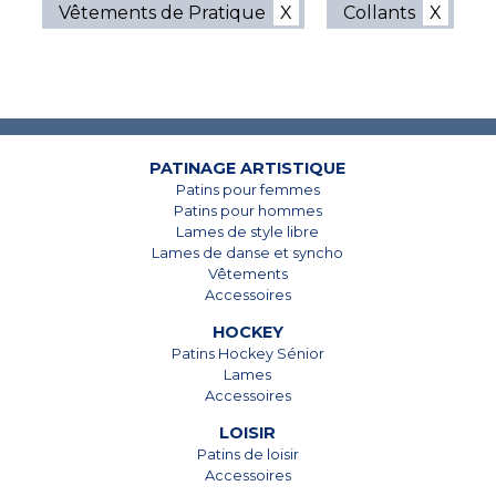
Vêtements de Pratique
Collants
7825, Boul. Taschereau
7825, Boul. Taschereau
Brossard, Qc
Brossard, Qc
J4Y 1A4
J4Y 1A4
PATINAGE ARTISTIQUE
Patins pour femmes
450 678-5442
450 678-5442
Patins pour hommes
Lames de style libre
Lames de danse et syncho
Vêtements
Accessoires
HOCKEY
Patins Hockey Sénior
Lames
Accessoires
LOISIR
Patins de loisir
Accessoires