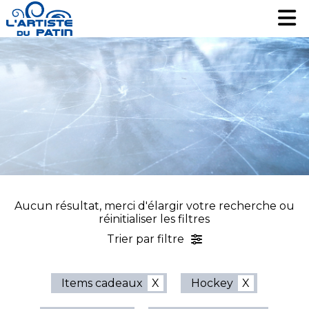
Patinage artistique
Patinage artistique
Hockey
Hockey
Loisir
Loisir
Liquidation
Liquidation
Services
Services
Nous contacter
Nous contacter
EN
EN
Aucun résultat, merci d'élargir votre recherche ou
réinitialiser les filtres
Trier par filtre
Items cadeaux
Hockey