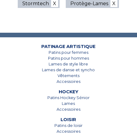
Stormtech
Protège-Lames
7825, Boul. Taschereau
7825, Boul. Taschereau
Brossard, Qc
Brossard, Qc
J4Y 1A4
J4Y 1A4
PATINAGE ARTISTIQUE
Patins pour femmes
450 678-5442
450 678-5442
Patins pour hommes
Lames de style libre
Lames de danse et syncho
Vêtements
Accessoires
HOCKEY
Patins Hockey Sénior
Lames
Accessoires
LOISIR
Patins de loisir
Accessoires