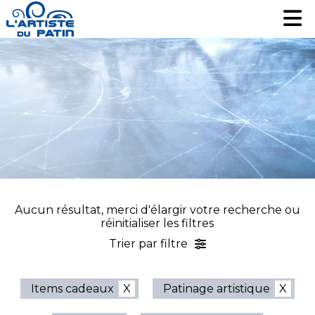
Patinage artistique
Patinage artistique
Hockey
Hockey
Loisir
Loisir
Liquidation
Liquidation
Services
Services
Nous contacter
Nous contacter
EN
EN
Aucun résultat, merci d'élargir votre recherche ou
réinitialiser les filtres
Trier par filtre
Items cadeaux
Patinage artistique