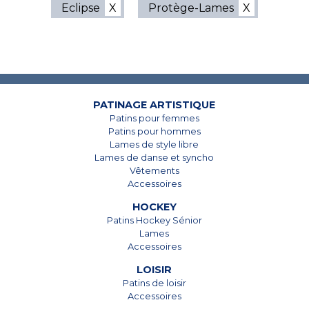
Eclipse
Protège-Lames
7825, Boul. Taschereau
7825, Boul. Taschereau
Brossard, Qc
Brossard, Qc
J4Y 1A4
J4Y 1A4
PATINAGE ARTISTIQUE
Patins pour femmes
450 678-5442
450 678-5442
Patins pour hommes
Lames de style libre
Lames de danse et syncho
Vêtements
Accessoires
HOCKEY
Patins Hockey Sénior
Lames
Accessoires
LOISIR
Patins de loisir
Accessoires