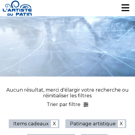
Patinage artistique
Patinage artistique
Hockey
Hockey
Loisir
Loisir
Liquidation
Liquidation
Services
Services
Nous contacter
Nous contacter
EN
EN
Aucun résultat, merci d'élargir votre recherche ou
réinitialiser les filtres
Trier par filtre
Items cadeaux
Patinage artistique