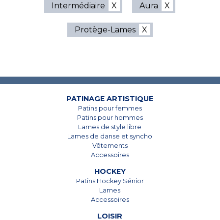
Intermédiaire
Aura
Protège-Lames
7825, Boul. Taschereau
7825, Boul. Taschereau
Brossard, Qc
Brossard, Qc
J4Y 1A4
J4Y 1A4
450 678-5442
450 678-5442
PATINAGE ARTISTIQUE
Patins pour femmes
Patins pour hommes
Lames de style libre
Lames de danse et syncho
Vêtements
Accessoires
HOCKEY
Patins Hockey Sénior
Lames
Accessoires
LOISIR