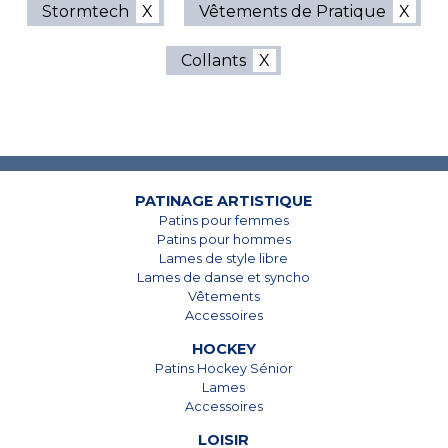
Stormtech
Vêtements de Pratique
Collants
7825, Boul. Taschereau
7825, Boul. Taschereau
Brossard, Qc
Brossard, Qc
J4Y 1A4
J4Y 1A4
450 678-5442
450 678-5442
PATINAGE ARTISTIQUE
Patins pour femmes
Patins pour hommes
Lames de style libre
Lames de danse et syncho
Vêtements
Accessoires
HOCKEY
Patins Hockey Sénior
Lames
Accessoires
LOISIR