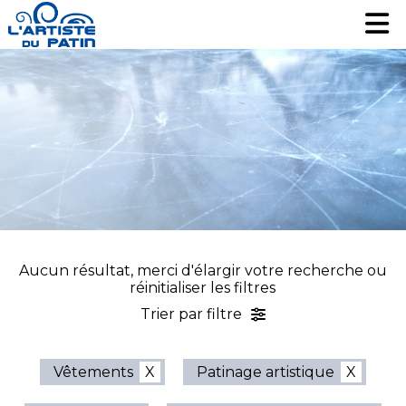
Patinage artistique
Patinage artistique
Hockey
Hockey
Loisir
Loisir
Liquidation
Liquidation
Services
Services
Nous contacter
Nous contacter
EN
EN
Aucun résultat, merci d'élargir votre recherche ou
réinitialiser les filtres
Trier par filtre
Vêtements
Patinage artistique