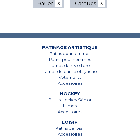
Bauer
Casques
7825, Boul. Taschereau
7825, Boul. Taschereau
Brossard, Qc
Brossard, Qc
J4Y 1A4
J4Y 1A4
PATINAGE ARTISTIQUE
Patins pour femmes
450 678-5442
450 678-5442
Patins pour hommes
Lames de style libre
Lames de danse et syncho
Vêtements
Accessoires
HOCKEY
Patins Hockey Sénior
Lames
Accessoires
LOISIR
Patins de loisir
Accessoires