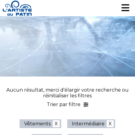
Patinage artistique
Patinage artistique
Hockey
Hockey
Loisir
Loisir
Liquidation
Liquidation
Services
Services
Nous contacter
Nous contacter
EN
EN
Aucun résultat, merci d'élargir votre recherche ou
réinitialiser les filtres
Trier par filtre
Vêtements
Intermédiaire