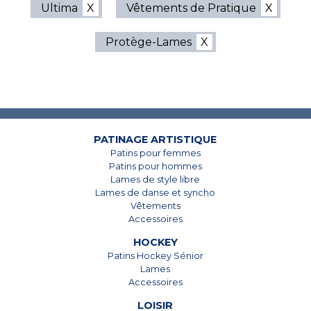
Ultima
Vêtements de Pratique
Protège-Lames
7825, Boul. Taschereau
7825, Boul. Taschereau
Brossard, Qc
Brossard, Qc
J4Y 1A4
J4Y 1A4
450 678-5442
450 678-5442
PATINAGE ARTISTIQUE
Patins pour femmes
Patins pour hommes
Lames de style libre
Lames de danse et syncho
Vêtements
Accessoires
HOCKEY
Patins Hockey Sénior
Lames
Accessoires
LOISIR