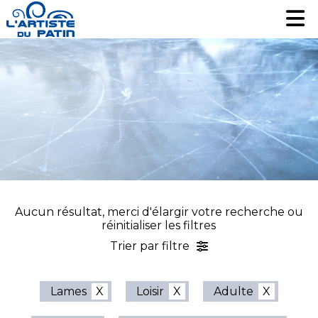
Patinage artistique
Patinage artistique
Hockey
Hockey
Loisir
Loisir
Liquidation
Liquidation
Services
Services
Nous contacter
Nous contacter
EN
EN
Aucun résultat, merci d'élargir votre recherche ou
réinitialiser les filtres
Trier par filtre
Lames
Loisir
Adulte