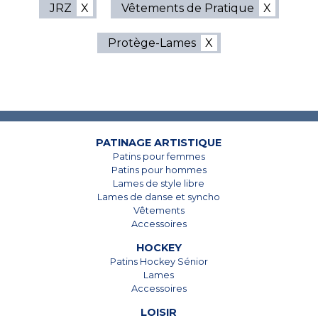
JRZ
Vêtements de Pratique
Protège-Lames
7825, Boul. Taschereau
7825, Boul. Taschereau
Brossard, Qc
Brossard, Qc
J4Y 1A4
J4Y 1A4
450 678-5442
450 678-5442
PATINAGE ARTISTIQUE
Patins pour femmes
Patins pour hommes
Lames de style libre
Lames de danse et syncho
Vêtements
Accessoires
HOCKEY
Patins Hockey Sénior
Lames
Accessoires
LOISIR