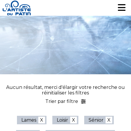
Patinage artistique
Patinage artistique
Hockey
Hockey
Loisir
Loisir
Liquidation
Liquidation
Services
Services
Nous contacter
Nous contacter
EN
EN
Aucun résultat, merci d'élargir votre recherche ou
réinitialiser les filtres
Trier par filtre
Lames
Loisir
Sénior