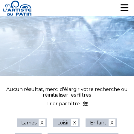
Patinage artistique
Patinage artistique
Hockey
Hockey
Loisir
Loisir
Liquidation
Liquidation
Services
Services
Nous contacter
Nous contacter
EN
EN
Aucun résultat, merci d'élargir votre recherche ou
réinitialiser les filtres
Trier par filtre
Lames
Loisir
Enfant