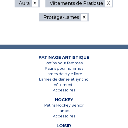
Aura
Vêtements de Pratique
Protège-Lames
7825, Boul. Taschereau
7825, Boul. Taschereau
Brossard, Qc
Brossard, Qc
J4Y 1A4
J4Y 1A4
450 678-5442
450 678-5442
PATINAGE ARTISTIQUE
Patins pour femmes
Patins pour hommes
Lames de style libre
Lames de danse et syncho
Vêtements
Accessoires
HOCKEY
Patins Hockey Sénior
Lames
Accessoires
LOISIR