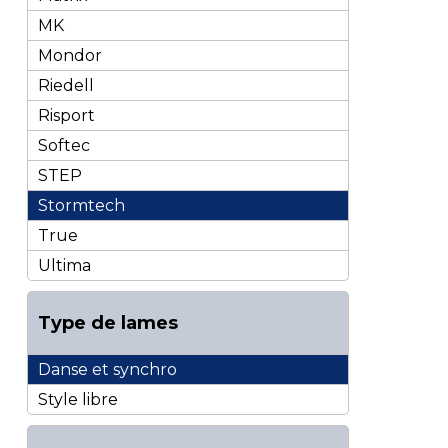
MK
Mondor
Riedell
Risport
Softec
STEP
Stormtech
True
Ultima
Type de lames
Danse et synchro
Style libre