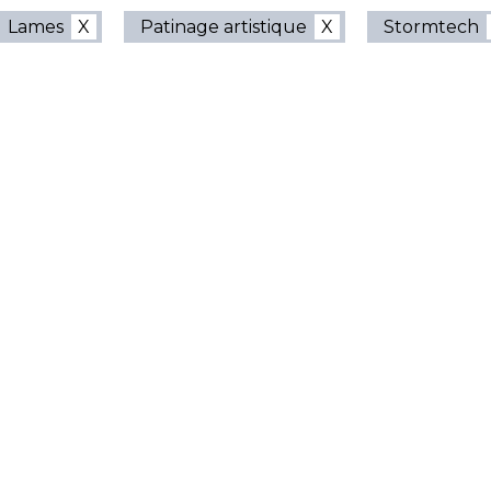
Lames
Patinage artistique
Stormtech