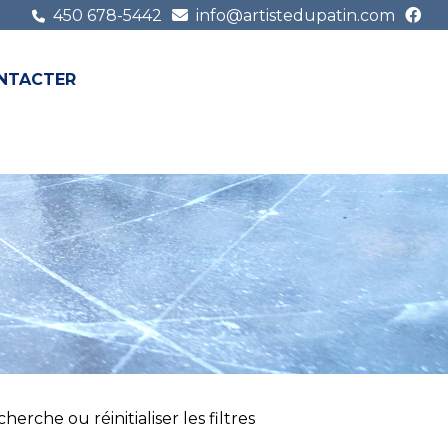
450 678-5442
info@artistedupatin.com
NTACTER
FR
EN
erche ou réinitialiser les filtres