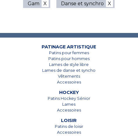
Gam
Danse et synchro
7825, Boul. Taschereau
7825, Boul. Taschereau
Brossard, Qc
Brossard, Qc
J4Y 1A4
J4Y 1A4
PATINAGE ARTISTIQUE
Patins pour femmes
450 678-5442
450 678-5442
Patins pour hommes
Lames de style libre
Lames de danse et syncho
Vêtements
Accessoires
HOCKEY
Patins Hockey Sénior
Lames
Accessoires
LOISIR
Patins de loisir
Accessoires