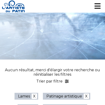
Patinage artistique
Patinage artistique
Hockey
Hockey
Loisir
Loisir
Liquidation
Liquidation
Services
Services
Nous contacter
Nous contacter
EN
EN
Aucun résultat, merci d'élargir votre recherche ou
réinitialiser les filtres
Trier par filtre
Lames
Patinage artistique