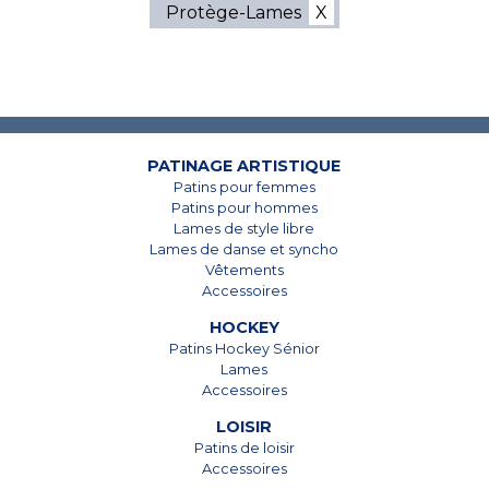
Protège-Lames
7825, Boul. Taschereau
7825, Boul. Taschereau
Brossard, Qc
Brossard, Qc
J4Y 1A4
J4Y 1A4
PATINAGE ARTISTIQUE
Patins pour femmes
450 678-5442
450 678-5442
Patins pour hommes
Lames de style libre
Lames de danse et syncho
Vêtements
Accessoires
HOCKEY
Patins Hockey Sénior
Lames
Accessoires
LOISIR
Patins de loisir
Accessoires