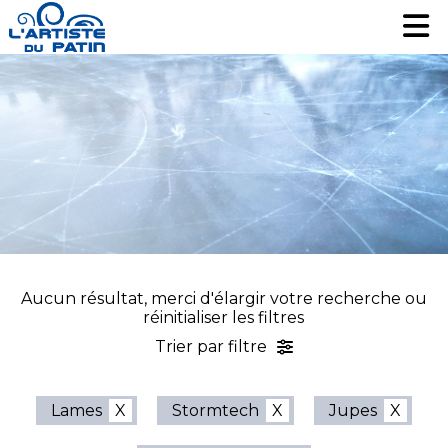
Patinage artistique
Patinage artistique
Hockey
Hockey
Loisir
Loisir
Liquidation
Liquidation
Services
Services
Nous contacter
Nous contacter
EN
EN
Aucun résultat, merci d'élargir votre recherche ou
réinitialiser les filtres
Trier par filtre
Lames
Stormtech
Jupes