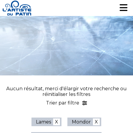
Patinage artistique
Patinage artistique
Hockey
Hockey
Loisir
Loisir
Liquidation
Liquidation
Services
Services
Nous contacter
Nous contacter
EN
EN
Aucun résultat, merci d'élargir votre recherche ou
réinitialiser les filtres
Trier par filtre
Lames
Mondor