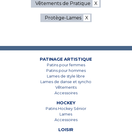
Vêtements de Pratique
Protège-Lames
7825, Boul. Taschereau
7825, Boul. Taschereau
Brossard, Qc
Brossard, Qc
J4Y 1A4
J4Y 1A4
450 678-5442
450 678-5442
PATINAGE ARTISTIQUE
Patins pour femmes
Patins pour hommes
Lames de style libre
Lames de danse et syncho
Vêtements
Accessoires
HOCKEY
Patins Hockey Sénior
Lames
Accessoires
LOISIR