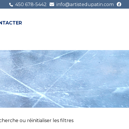
450 678-5442
info@artistedupatin.com
NTACTER
FR
EN
erche ou réinitialiser les filtres