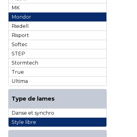
MK
Mondor
Riedell
Risport
Softec
STEP
Stormtech
True
Ultima
Type de lames
Danse et synchro
Style libre