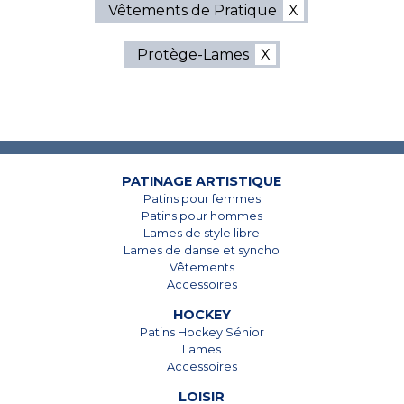
Vêtements de Pratique
Protège-Lames
7825, Boul. Taschereau
7825, Boul. Taschereau
Brossard, Qc
Brossard, Qc
J4Y 1A4
J4Y 1A4
450 678-5442
450 678-5442
PATINAGE ARTISTIQUE
Patins pour femmes
Patins pour hommes
Lames de style libre
Lames de danse et syncho
Vêtements
Accessoires
HOCKEY
Patins Hockey Sénior
Lames
Accessoires
LOISIR