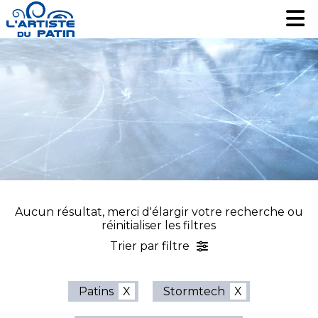
Patinage artistique
Patinage artistique
Hockey
Hockey
Loisir
Loisir
Liquidation
Liquidation
Services
Services
Nous contacter
Nous contacter
EN
EN
Aucun résultat, merci d'élargir votre recherche ou
réinitialiser les filtres
Trier par filtre
Patins
Stormtech