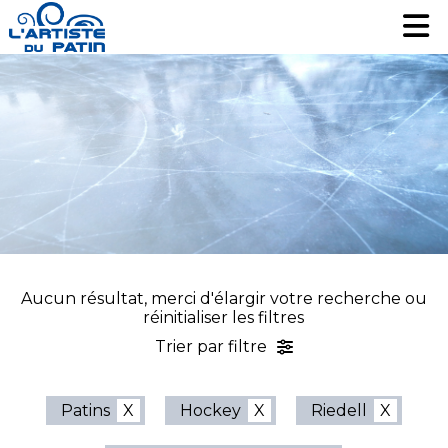
Patinage artistique
Patinage artistique
Hockey
Hockey
Loisir
Loisir
Liquidation
Liquidation
Services
Services
Nous contacter
Nous contacter
EN
EN
Aucun résultat, merci d'élargir votre recherche ou
réinitialiser les filtres
Trier par filtre
Patins
Hockey
Riedell