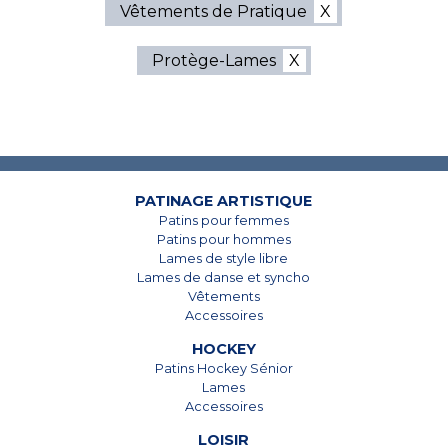
Vêtements de Pratique
Protège-Lames
7825, Boul. Taschereau
7825, Boul. Taschereau
Brossard, Qc
Brossard, Qc
J4Y 1A4
J4Y 1A4
450 678-5442
450 678-5442
PATINAGE ARTISTIQUE
Patins pour femmes
Patins pour hommes
Lames de style libre
Lames de danse et syncho
Vêtements
Accessoires
HOCKEY
Patins Hockey Sénior
Lames
Accessoires
LOISIR