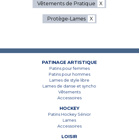
Vêtements de Pratique
Protège-Lames
7825, Boul. Taschereau
7825, Boul. Taschereau
Brossard, Qc
Brossard, Qc
J4Y 1A4
J4Y 1A4
450 678-5442
450 678-5442
PATINAGE ARTISTIQUE
Patins pour femmes
Patins pour hommes
Lames de style libre
Lames de danse et syncho
Vêtements
Accessoires
HOCKEY
Patins Hockey Sénior
Lames
Accessoires
LOISIR