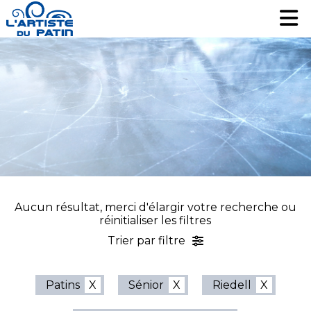
Patinage artistique
Patinage artistique
Hockey
Hockey
Loisir
Loisir
Liquidation
Liquidation
Services
Services
Nous contacter
Nous contacter
EN
EN
Aucun résultat, merci d'élargir votre recherche ou
réinitialiser les filtres
Trier par filtre
Patins
Sénior
Riedell