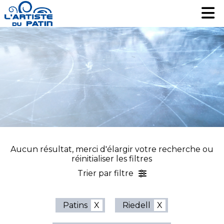
Patinage artistique
Patinage artistique
Hockey
Hockey
Loisir
Loisir
Liquidation
Liquidation
Services
Services
Nous contacter
Nous contacter
EN
EN
Aucun résultat, merci d'élargir votre recherche ou
réinitialiser les filtres
Trier par filtre
Patins
Riedell