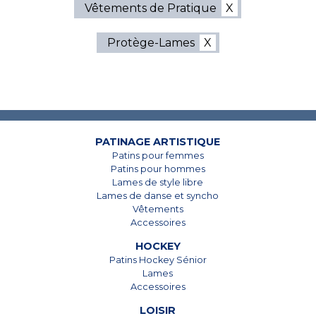
Vêtements de Pratique
Protège-Lames
7825, Boul. Taschereau
7825, Boul. Taschereau
Brossard, Qc
Brossard, Qc
J4Y 1A4
J4Y 1A4
450 678-5442
450 678-5442
PATINAGE ARTISTIQUE
Patins pour femmes
Patins pour hommes
Lames de style libre
Lames de danse et syncho
Vêtements
Accessoires
HOCKEY
Patins Hockey Sénior
Lames
Accessoires
LOISIR