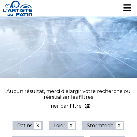
Patinage artistique
Patinage artistique
Hockey
Hockey
Loisir
Loisir
Liquidation
Liquidation
Services
Services
Nous contacter
Nous contacter
EN
EN
Aucun résultat, merci d'élargir votre recherche ou
réinitialiser les filtres
Trier par filtre
Patins
Loisir
Stormtech