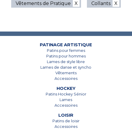
Vêtements de Pratique
Collants
7825, Boul. Taschereau
7825, Boul. Taschereau
Brossard, Qc
Brossard, Qc
J4Y 1A4
J4Y 1A4
PATINAGE ARTISTIQUE
Patins pour femmes
450 678-5442
450 678-5442
Patins pour hommes
Lames de style libre
Lames de danse et syncho
Vêtements
Accessoires
HOCKEY
Patins Hockey Sénior
Lames
Accessoires
LOISIR
Patins de loisir
Accessoires