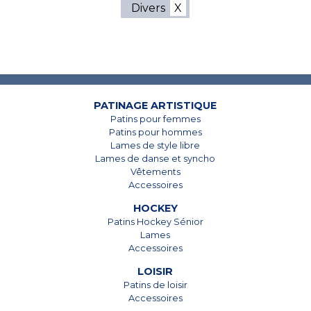
Divers
7825, Boul. Taschereau
7825, Boul. Taschereau
Brossard, Qc
Brossard, Qc
J4Y 1A4
J4Y 1A4
PATINAGE ARTISTIQUE
Patins pour femmes
450 678-5442
450 678-5442
Patins pour hommes
Lames de style libre
Lames de danse et syncho
Vêtements
Accessoires
HOCKEY
Patins Hockey Sénior
Lames
Accessoires
LOISIR
Patins de loisir
Accessoires