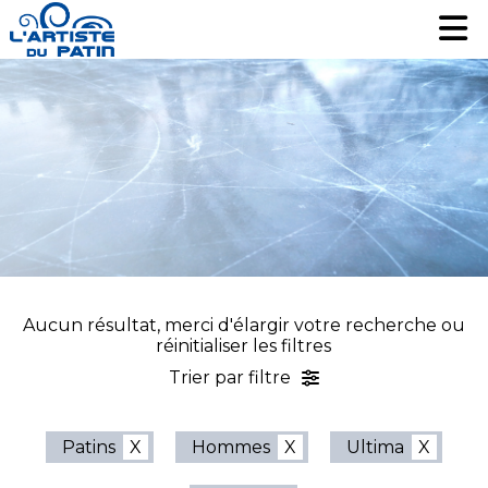
Patinage artistique
Patinage artistique
Hockey
Hockey
Loisir
Loisir
Liquidation
Liquidation
Services
Services
Nous contacter
Nous contacter
EN
EN
Aucun résultat, merci d'élargir votre recherche ou
réinitialiser les filtres
Trier par filtre
Patins
Hommes
Ultima