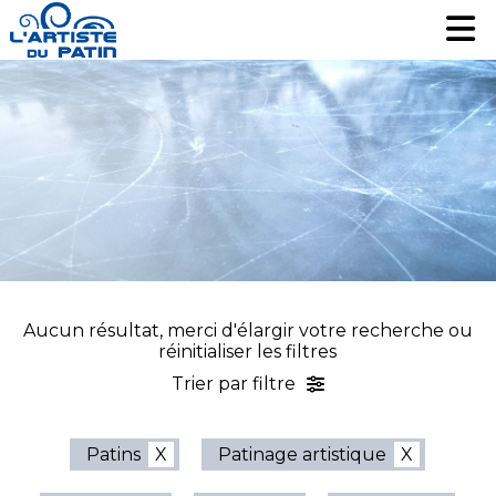
Patinage artistique
Patinage artistique
Hockey
Hockey
Loisir
Loisir
Liquidation
Liquidation
Services
Services
Nous contacter
Nous contacter
EN
EN
Aucun résultat, merci d'élargir votre recherche ou
réinitialiser les filtres
Trier par filtre
Patins
Patinage artistique