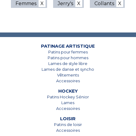
Femmes
Jerry's
Collants
7825, Boul. Taschereau
7825, Boul. Taschereau
Brossard, Qc
Brossard, Qc
J4Y 1A4
J4Y 1A4
PATINAGE ARTISTIQUE
Patins pour femmes
450 678-5442
450 678-5442
Patins pour hommes
Lames de style libre
Lames de danse et syncho
Vêtements
Accessoires
HOCKEY
Patins Hockey Sénior
Lames
Accessoires
LOISIR
Patins de loisir
Accessoires