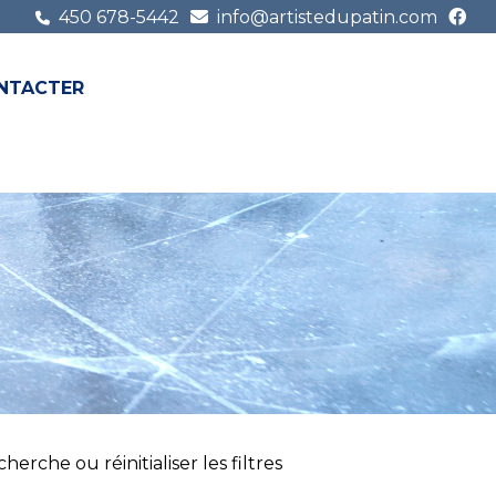
450 678-5442
info@artistedupatin.com
NTACTER
FR
EN
erche ou réinitialiser les filtres