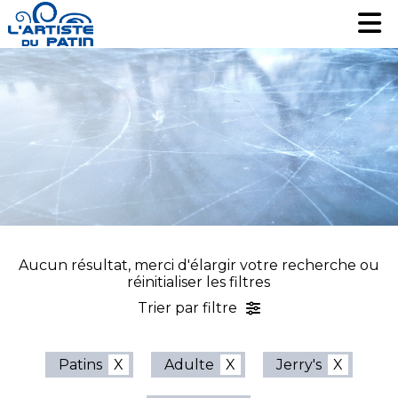
Patinage artistique
Patinage artistique
Hockey
Hockey
Loisir
Loisir
Liquidation
Liquidation
Services
Services
Nous contacter
Nous contacter
EN
EN
Aucun résultat, merci d'élargir votre recherche ou
réinitialiser les filtres
Trier par filtre
Patins
Adulte
Jerry's