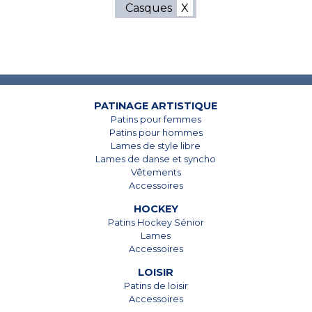
Casques
7825, Boul. Taschereau
7825, Boul. Taschereau
Brossard, Qc
Brossard, Qc
J4Y 1A4
J4Y 1A4
PATINAGE ARTISTIQUE
Patins pour femmes
450 678-5442
450 678-5442
Patins pour hommes
Lames de style libre
Lames de danse et syncho
Vêtements
Accessoires
HOCKEY
Patins Hockey Sénior
Lames
Accessoires
LOISIR
Patins de loisir
Accessoires