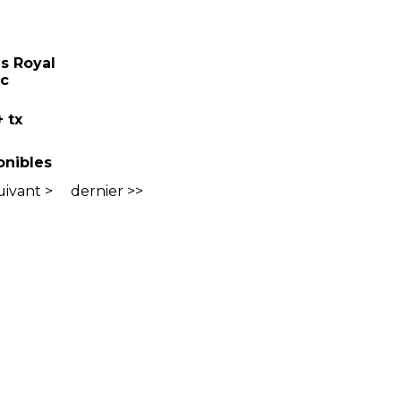
s Royal
nc
 tx
onibles
uivant >
dernier >>