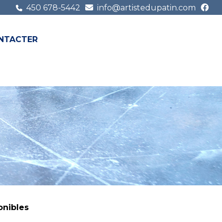
450 678-5442
info@artistedupatin.com
NTACTER
FR
EN
onibles