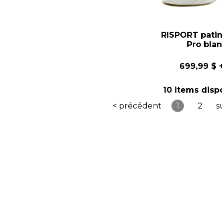
RISPORT patin
Pro bla
699,99 $
+
10 items disp
< précédent
1
2
s