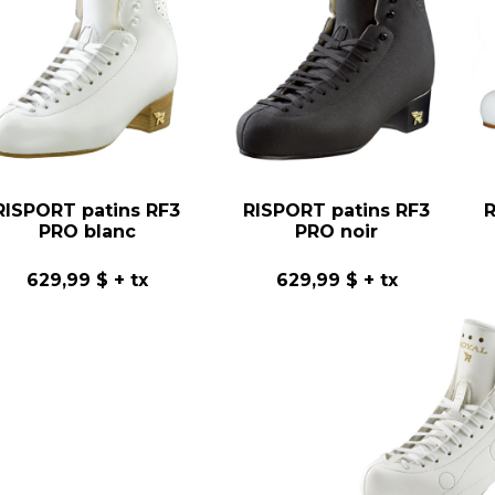
RISPORT patins RF3
RISPORT patins RF3
R
PRO blanc
PRO noir
629,99 $
+ tx
629,99 $
+ tx