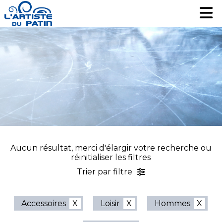
Patinage artistique
Patinage artistique
Hockey
Hockey
Loisir
Loisir
Liquidation
Liquidation
Services
Services
Nous contacter
Nous contacter
EN
EN
Aucun résultat, merci d'élargir votre recherche ou
réinitialiser les filtres
Trier par filtre
Accessoires
Loisir
Hommes