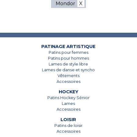
Mondor
7825, Boul. Taschereau
7825, Boul. Taschereau
Brossard, Qc
Brossard, Qc
J4Y 1A4
J4Y 1A4
PATINAGE ARTISTIQUE
Patins pour femmes
450 678-5442
450 678-5442
Patins pour hommes
Lames de style libre
Lames de danse et syncho
Vêtements
Accessoires
HOCKEY
Patins Hockey Sénior
Lames
Accessoires
LOISIR
Patins de loisir
Accessoires