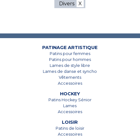
Divers
7825, Boul. Taschereau
7825, Boul. Taschereau
Brossard, Qc
Brossard, Qc
J4Y 1A4
J4Y 1A4
PATINAGE ARTISTIQUE
Patins pour femmes
450 678-5442
450 678-5442
Patins pour hommes
Lames de style libre
Lames de danse et syncho
Vêtements
Accessoires
HOCKEY
Patins Hockey Sénior
Lames
Accessoires
LOISIR
Patins de loisir
Accessoires