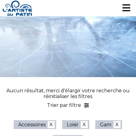
Patinage artistique
Patinage artistique
Hockey
Hockey
Loisir
Loisir
Liquidation
Liquidation
Services
Services
Nous contacter
Nous contacter
EN
EN
Aucun résultat, merci d'élargir votre recherche ou
réinitialiser les filtres
Trier par filtre
Accessoires
Loisir
Gam