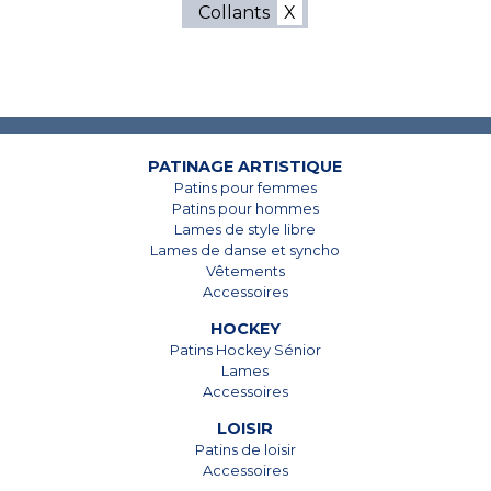
Collants
7825, Boul. Taschereau
7825, Boul. Taschereau
Brossard, Qc
Brossard, Qc
J4Y 1A4
J4Y 1A4
PATINAGE ARTISTIQUE
Patins pour femmes
450 678-5442
450 678-5442
Patins pour hommes
Lames de style libre
Lames de danse et syncho
Vêtements
Accessoires
HOCKEY
Patins Hockey Sénior
Lames
Accessoires
LOISIR
Patins de loisir
Accessoires