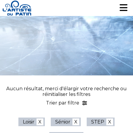
Patinage artistique
Patinage artistique
Hockey
Hockey
Loisir
Loisir
Liquidation
Liquidation
Services
Services
Nous contacter
Nous contacter
EN
EN
Aucun résultat, merci d'élargir votre recherche ou
réinitialiser les filtres
Trier par filtre
Loisir
Sénior
STEP