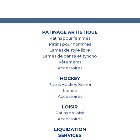
PATINAGE ARTISTIQUE
7825, Boul. Taschereau
7825, Boul. Taschereau
Patins pour femmes
Brossard, Qc
Brossard, Qc
Patins pour hommes
J4Y 1A4
J4Y 1A4
Lames de style libre
Lames de danse et syncho
450 678-5442
450 678-5442
Vêtements
Accessoires
HOCKEY
Patins Hockey Sénior
Lames
Accessoires
LOISIR
Patins de loisir
Accessoires
LIQUIDATION
SERVICES