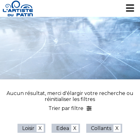
Patinage artistique
Patinage artistique
Hockey
Hockey
Loisir
Loisir
Liquidation
Liquidation
Services
Services
Nous contacter
Nous contacter
EN
EN
Aucun résultat, merci d'élargir votre recherche ou
réinitialiser les filtres
Trier par filtre
Loisir
Edea
Collants