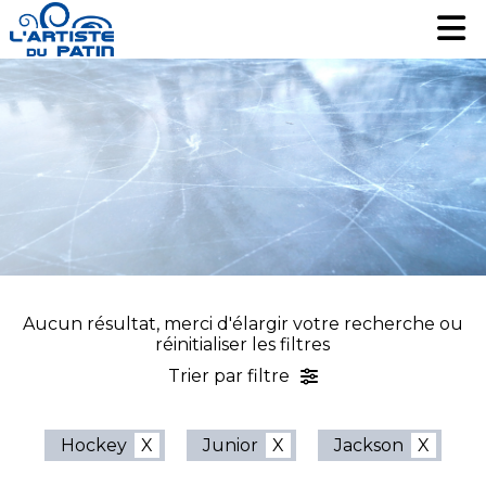
Patinage artistique
Patinage artistique
Hockey
Hockey
Loisir
Loisir
Liquidation
Liquidation
Services
Services
Nous contacter
Nous contacter
EN
EN
Aucun résultat, merci d'élargir votre recherche ou
réinitialiser les filtres
Trier par filtre
Hockey
Junior
Jackson