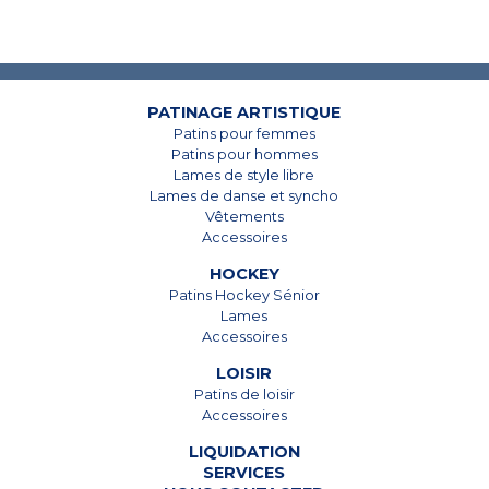
PATINAGE ARTISTIQUE
7825, Boul. Taschereau
7825, Boul. Taschereau
Patins pour femmes
Brossard, Qc
Brossard, Qc
Patins pour hommes
J4Y 1A4
J4Y 1A4
Lames de style libre
Lames de danse et syncho
450 678-5442
450 678-5442
Vêtements
Accessoires
HOCKEY
Patins Hockey Sénior
Lames
Accessoires
LOISIR
Patins de loisir
Accessoires
LIQUIDATION
SERVICES