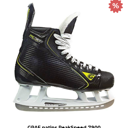
%
GRAF patins PeakSpeed 7900