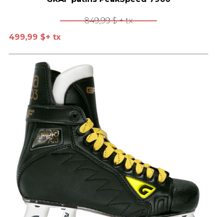
849,99 $
+ tx
499,99 $
+ tx