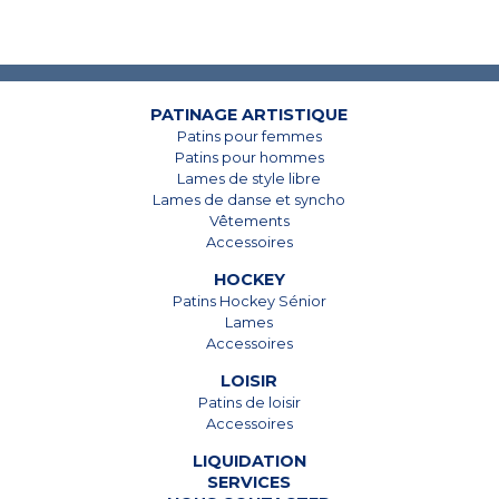
PATINAGE ARTISTIQUE
7825, Boul. Taschereau
7825, Boul. Taschereau
Patins pour femmes
Brossard, Qc
Brossard, Qc
Patins pour hommes
J4Y 1A4
J4Y 1A4
Lames de style libre
Lames de danse et syncho
450 678-5442
450 678-5442
Vêtements
Accessoires
HOCKEY
Patins Hockey Sénior
Lames
Accessoires
LOISIR
Patins de loisir
Accessoires
LIQUIDATION
SERVICES