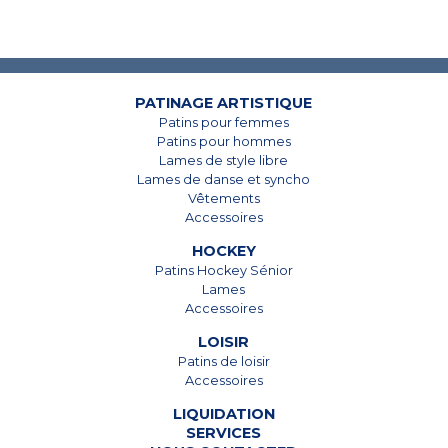
PATINAGE ARTISTIQUE
7825, Boul. Taschereau
7825, Boul. Taschereau
Patins pour femmes
Brossard, Qc
Brossard, Qc
Patins pour hommes
J4Y 1A4
J4Y 1A4
Lames de style libre
Lames de danse et syncho
450 678-5442
450 678-5442
Vêtements
Accessoires
HOCKEY
Patins Hockey Sénior
Lames
Accessoires
LOISIR
Patins de loisir
Accessoires
LIQUIDATION
SERVICES