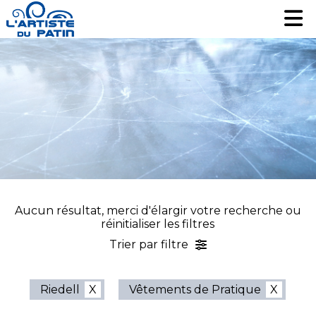
Patinage artistique
Patinage artistique
Hockey
Hockey
Loisir
Loisir
Liquidation
Liquidation
Services
Services
Nous contacter
Nous contacter
EN
EN
Aucun résultat, merci d'élargir votre recherche ou
réinitialiser les filtres
Trier par filtre
Riedell
Vêtements de Pratique